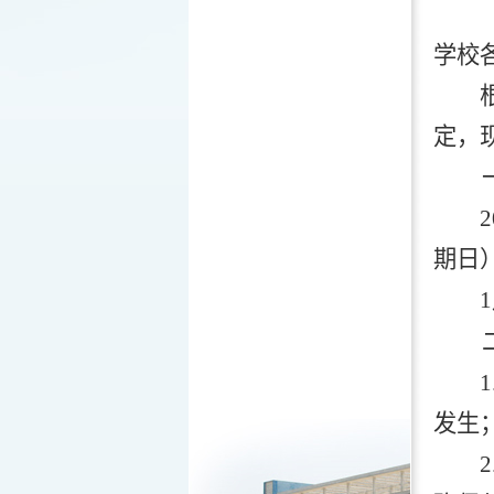
学校
定，
2
期
日
1
发生