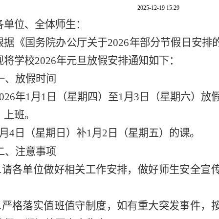
2025-12-19 15:29
各单位、
全体
师生：
根据《国务院办公厅关于
202
6
年部分节假日安排
现将学校
202
6
年元旦放假安排通知如下：
一、放假时间
02
6
年
1月1日（星期
四
）至
1月
3日（
星期
六）放
）上班。
月
4
日（
星期日
）
补
1月
2
日（
星期
五
）的课
。
二、注意事项
1.请各单位做好相关工作安排，做好师生安全宣
；
2.严格落实值班值守制度，如有重大突发事件，