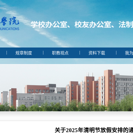
|
|
|
|
规章制度
职教视点
资料下载
我为
关于2025年清明节放假安排的