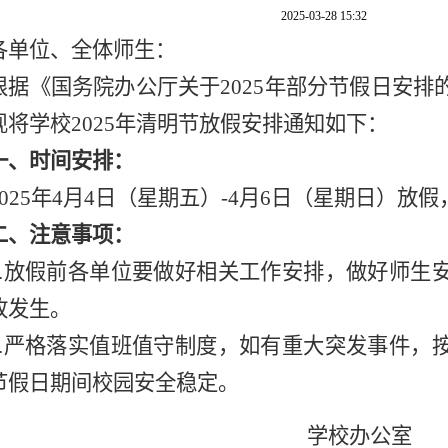
2025-03-28 15:32
各单位、全体师生：
根据《国务院办公厅关于
202
5
年部分节假日安排
现将学校
202
5
年
清明节
放假安排通知如下：
一、时间安排
：
02
5
年
4
月
4
日（星期
五
）
-
4
月
6
日（星期
日
）放假
二、注意事项：
1.放假前各单位要做好相关工作安排，做好师生
故发生。
2.严格落实值班值守制度，如有重大突发事件，
节假日期间校园安全稳定。
学校办公室