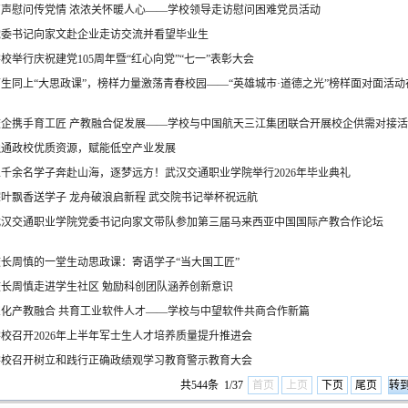
声声慰问传党情 浓浓关怀暖人心——学校领导走访慰问困难党员活动
党委书记向家文赴企业走访交流并看望毕业生
校举行庆祝建党105周年暨“红心向党”“七一”表彰大会
生同上“大思政课”，榜样力量激荡青春校园——“英雄城市·道德之光”榜样面对面活
校企携手育工匠 产教融合促发展——学校与中国航天三江集团联合开展校企供需对接活
融通政校优质资源，赋能低空产业发展
千余名学子奔赴山海，逐梦远方！武汉交通职业学院举行2026年毕业典礼
叶飘香送学子 龙舟破浪启新程 武交院书记举杯祝远航
武汉交通职业学院党委书记向家文带队参加第三届马来西亚中国国际产教合作论坛
长周慎的一堂生动思政课：寄语学子“当大国工匠”
校长周慎走进学生社区 勉励科创团队涵养创新意识
深化产教融合 共育工业软件人才——学校与中望软件共商合作新篇
校召开2026年上半年军士生人才培养质量提升推进会
学校召开树立和践行正确政绩观学习教育警示教育大会
共544条 1/37
首页
上页
下页
尾页