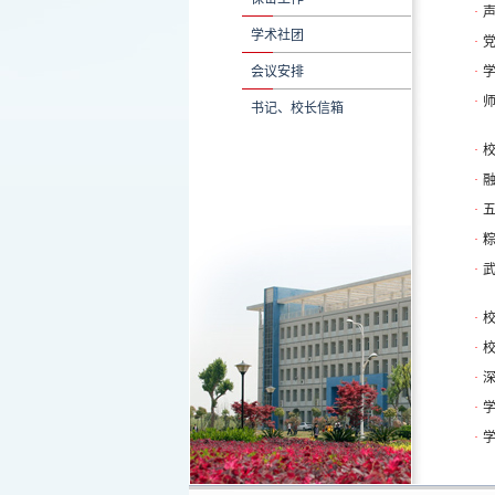
·
学术社团
·
会议安排
·
学
·
师
书记、校长信箱
·
·
·
五
·
粽
·
·
校
·
·
·
学
·